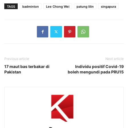
TAGS
badminton
Lee Chong Wei
patung lilin
singapura
Previous article
Next article
17 maut bas terbakar di
Individu positif Covid-19
Pakistan
boleh mengundi pada PRU15