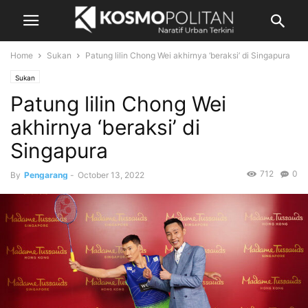
Home
Sukan
Patung lilin Chong Wei akhirnya ‘beraksi’ di Singapura
Sukan
Patung lilin Chong Wei
akhirnya ‘beraksi’ di
Singapura
712
0
By
Pengarang
-
October 13, 2022