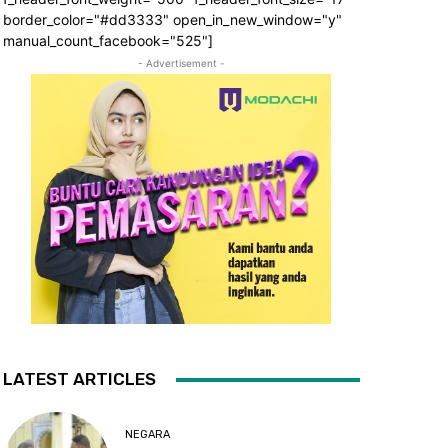
border_color="#dd3333" open_in_new_window="y"
manual_count_facebook="525"]
- Advertisement -
LATEST ARTICLES
NEGARA