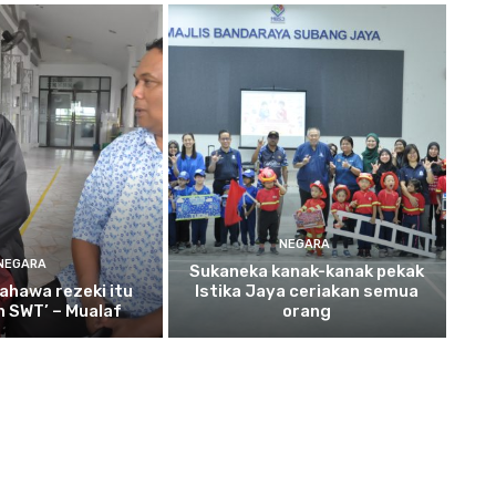
NEGARA
NEGARA
Sukaneka
kanak-kanak pekak
ahawa rezeki itu
Istika Jaya ceriakan semua
ah SWT’ – Mualaf
orang