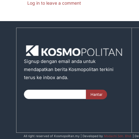
Log in to leave a comment
Signup dengan email anda untuk
mendapatkan berita Kosmopolitan terkini
terus ke inbox anda.
All right reserved of Kosmopolitan.my | Developed by
Modachi Sdn. Bhd.
| De