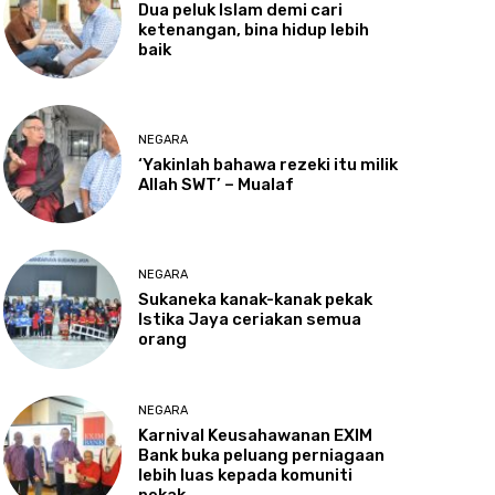
Dua
peluk Islam demi cari
ketenangan, bina hidup lebih
baik
NEGARA
‘Yakinlah
bahawa rezeki itu milik
Allah SWT’ – Mualaf
NEGARA
Sukaneka
kanak-kanak pekak
Istika Jaya ceriakan semua
orang
NEGARA
Karnival
Keusahawanan EXIM
Bank buka peluang perniagaan
lebih luas kepada komuniti
pekak