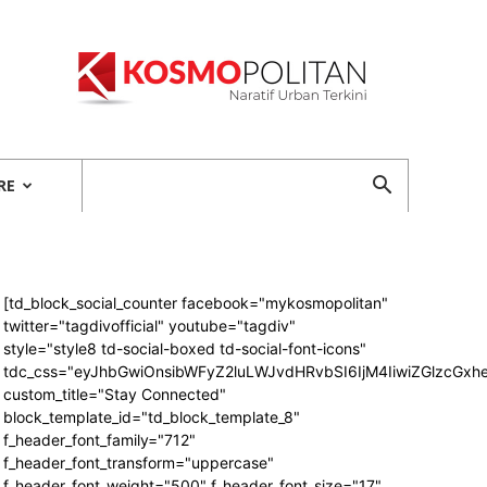
Kosmopolitan
RE
[td_block_social_counter facebook="mykosmopolitan"
twitter="tagdivofficial" youtube="tagdiv"
style="style8 td-social-boxed td-social-font-icons"
tdc_css="eyJhbGwiOnsibWFyZ2luLWJvdHRvbSI6IjM4IiwiZGlzcG
custom_title="Stay Connected"
block_template_id="td_block_template_8"
f_header_font_family="712"
f_header_font_transform="uppercase"
f_header_font_weight="500" f_header_font_size="17"