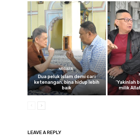
NEGARA
Dua
peluk Islam demi cari
ketenangan, bina hidup lebih
‘Yakinlah
b
baik
milik All
LEAVE A REPLY