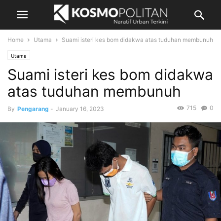
Home
Utama
Suami isteri kes bom didakwa atas tuduhan membunuh
Utama
Suami isteri kes bom didakwa
atas tuduhan membunuh
715
0
By
Pengarang
-
January 16, 2023