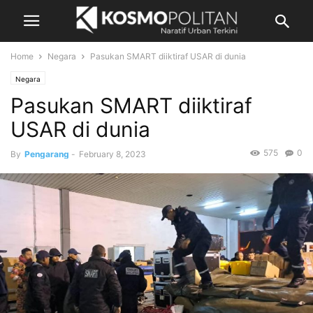
Home
Negara
Pasukan SMART diiktiraf USAR di dunia
Negara
Pasukan SMART diiktiraf
USAR di dunia
575
0
By
Pengarang
-
February 8, 2023