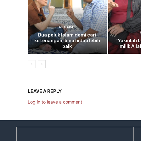
NEGARA
Dua
peluk Islam demi cari
ketenangan, bina hidup lebih
‘Yakinlah
b
baik
milik All
LEAVE A REPLY
Log in to leave a comment