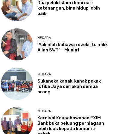
Dua
peluk Islam demi cari
ketenangan, bina hidup lebih
baik
NEGARA
‘Yakinlah
bahawa rezeki itu milik
Allah SWT’ – Mualaf
NEGARA
Sukaneka
kanak-kanak pekak
Istika Jaya ceriakan semua
orang
NEGARA
Karnival
Keusahawanan EXIM
Bank buka peluang perniagaan
lebih luas kepada komuniti
pekak