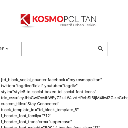
Kosmopolitan
RE
[td_block_social_counter facebook="mykosmopolitan"
twitter="tagdivofficial" youtube="tagdiv"
style="style8 td-social-boxed td-social-font-icons"
tdc_css="eyJhbGwiOnsibWFyZ2luLWJvdHRvbSI6IjM4IiwiZGlzcG
custom_title="Stay Connected"
block_template_id="td_block_template_8"
f_header_font_family="712"
f_header_font_transform="uppercase"
f_header_font_weight="500" f_header_font_size="17"