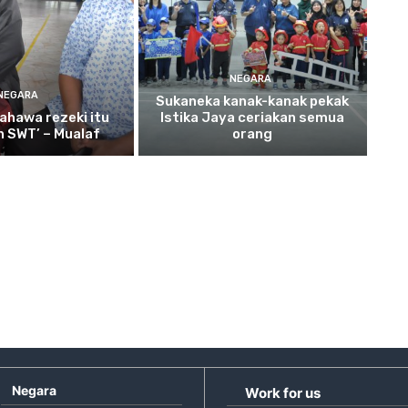
NEGARA
NEGARA
Sukaneka
kanak-kanak pekak
ahawa rezeki itu
Istika Jaya ceriakan semua
ah SWT’ – Mualaf
orang
Negara
Work for us