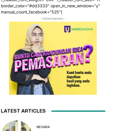
border_color="#dd3333" open_in_new_window="y"
manual_count_facebook="525"]
- Advertisement -
LATEST ARTICLES
NEGARA