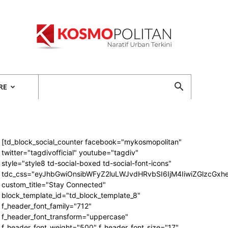
Kosmopolitan
RE
[td_block_social_counter facebook="mykosmopolitan"
twitter="tagdivofficial" youtube="tagdiv"
style="style8 td-social-boxed td-social-font-icons"
tdc_css="eyJhbGwiOnsibWFyZ2luLWJvdHRvbSI6IjM4IiwiZGlzcG
custom_title="Stay Connected"
block_template_id="td_block_template_8"
f_header_font_family="712"
f_header_font_transform="uppercase"
f_header_font_weight="500" f_header_font_size="17"