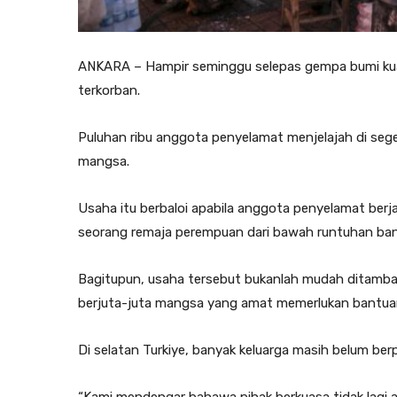
ANKARA – Hampir seminggu selepas gempa bumi kuat
terkorban.
Puluhan ribu anggota penyelamat menjelajah di seg
mangsa.
Usaha itu berbaloi apabila anggota penyelamat berja
seorang remaja perempuan dari bawah runtuhan bangu
Bagitupun, usaha tersebut bukanlah mudah ditamb
berjuta-juta mangsa yang amat memerlukan bantuan 
Di selatan Turkiye, banyak keluarga masih belum ber
“Kami mendengar bahawa pihak berkuasa tidak lagi a