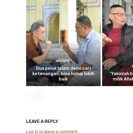
NEGARA
Dua
peluk Islam demi cari
ketenangan, bina hidup lebih
‘Yakinlah
b
baik
milik All
LEAVE A REPLY
Log in to leave a comment