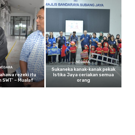
NEGARA
NEGARA
Sukaneka
kanak-kanak pekak
ahawa rezeki itu
Istika Jaya ceriakan semua
ah SWT’ – Mualaf
orang