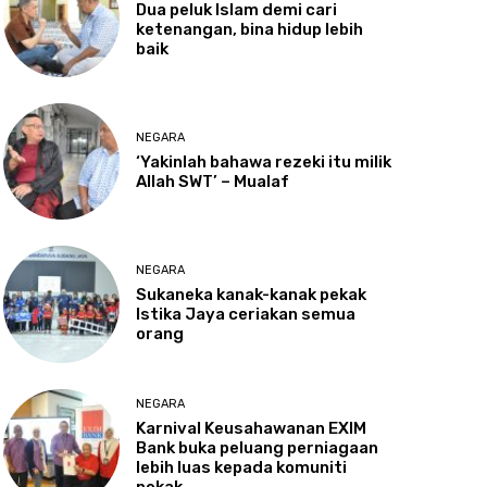
Dua
peluk Islam demi cari
ketenangan, bina hidup lebih
baik
NEGARA
‘Yakinlah
bahawa rezeki itu milik
Allah SWT’ – Mualaf
NEGARA
Sukaneka
kanak-kanak pekak
Istika Jaya ceriakan semua
orang
NEGARA
Karnival
Keusahawanan EXIM
Bank buka peluang perniagaan
lebih luas kepada komuniti
pekak