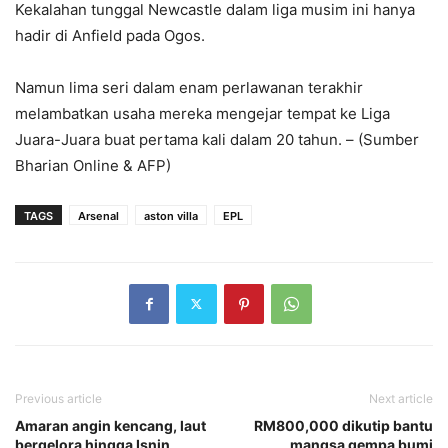
Kekalahan tunggal Newcastle dalam liga musim ini hanya
hadir di Anfield pada Ogos.
Namun lima seri dalam enam perlawanan terakhir
melambatkan usaha mereka mengejar tempat ke Liga
Juara-Juara buat pertama kali dalam 20 tahun. – (Sumber
Bharian Online & AFP)
TAGS
Arsenal
aston villa
EPL
Previous article
Next article
Amaran angin kencang, laut
RM800,000 dikutip bantu
bergelora hingga Isnin
mangsa gempa bumi