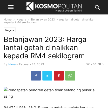
Home
Negara
Belanjawan 2023: Harga lantai getah dinaikkan
kepada RM4 sekilogram
Negara
Belanjawan 2023: Harga
lantai getah dinaikkan
kepada RM4 sekilogram
762
0
By
Hana
-
February 24, 2023
RANTAU PANJANG: Penoreh getah meminta kerajaan