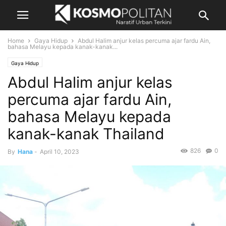
Home
Gaya Hidup
Abdul Halim anjur kelas percuma ajar fardu Ain,
bahasa Melayu kepada kanak-kanak...
Gaya Hidup
Abdul Halim anjur kelas
percuma ajar fardu Ain,
bahasa Melayu kepada
kanak-kanak Thailand
826
0
By
Hana
-
April 10, 2023