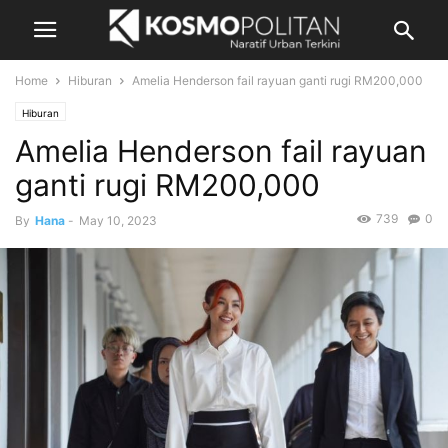
Home
Hiburan
Amelia Henderson fail rayuan ganti rugi RM200,000
Hiburan
Amelia Henderson fail rayuan
ganti rugi RM200,000
739
0
By
Hana
-
May 10, 2023