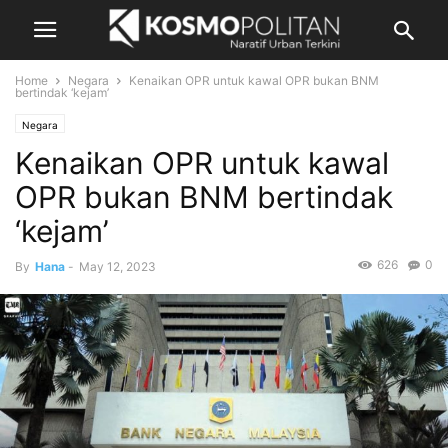
Home
Negara
Kenaikan OPR untuk kawal OPR bukan BNM
bertindak ‘kejam’
Negara
Kenaikan OPR untuk kawal
OPR bukan BNM bertindak
‘kejam’
626
0
By
Hana
-
May 12, 2023