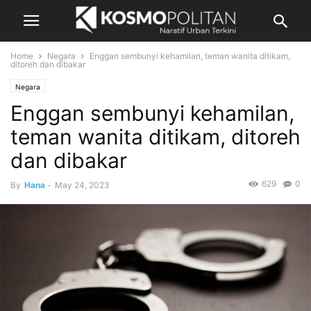
Home
Negara
Enggan sembunyi kehamilan, teman wanita ditikam,
ditoreh dan dibakar
Negara
Enggan sembunyi kehamilan,
teman wanita ditikam, ditoreh
dan dibakar
629
0
By
Hana
-
May 24, 2023