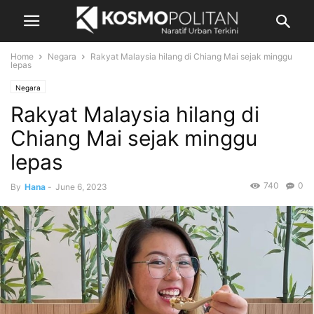
Home
Negara
Rakyat Malaysia hilang di Chiang Mai sejak minggu
lepas
Negara
Rakyat Malaysia hilang di
Chiang Mai sejak minggu
lepas
740
0
By
Hana
-
June 6, 2023