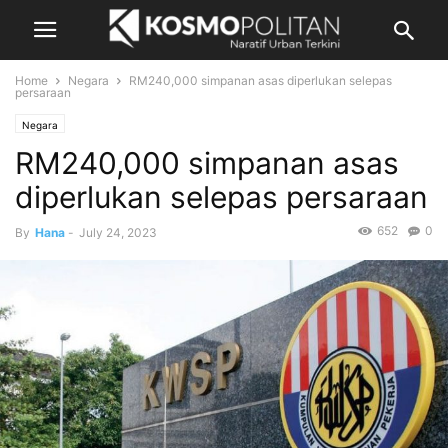
Home
Negara
RM240,000 simpanan asas diperlukan selepas
persaraan
Negara
RM240,000 simpanan asas
diperlukan selepas persaraan
652
0
By
Hana
-
July 24, 2023