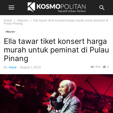
Home
Hiburan
Ella tawar tiket konsert harga murah untuk peminat di
Pulau Pinang
Hiburan
Ella tawar tiket konsert harga
murah untuk peminat di Pulau
Pinang
919
0
By
Hana
-
August 1, 2023