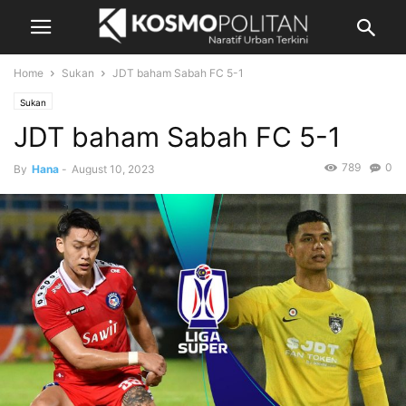
Home
Sukan
JDT baham Sabah FC 5-1
Sukan
JDT baham Sabah FC 5-1
789
0
By
Hana
-
August 10, 2023