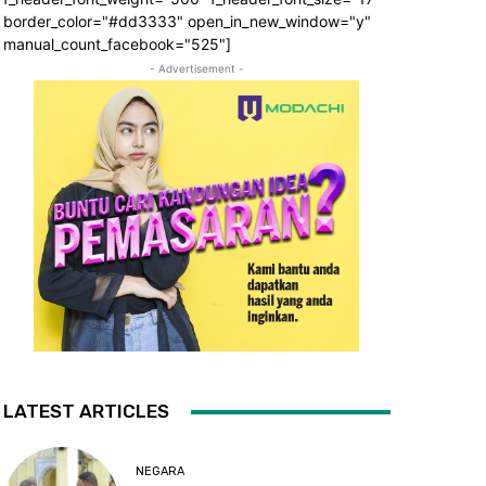
border_color="#dd3333" open_in_new_window="y"
manual_count_facebook="525"]
- Advertisement -
LATEST ARTICLES
NEGARA