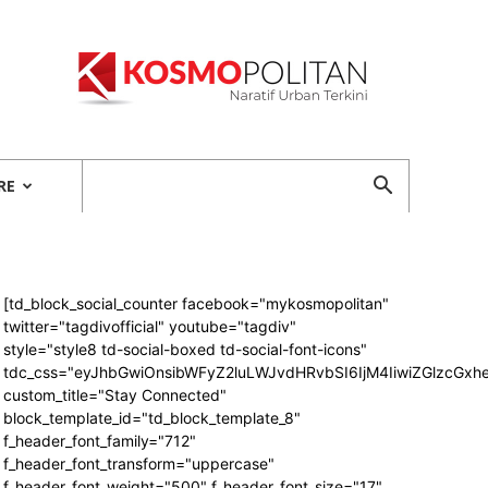
Kosmopolitan
RE
[td_block_social_counter facebook="mykosmopolitan"
twitter="tagdivofficial" youtube="tagdiv"
style="style8 td-social-boxed td-social-font-icons"
tdc_css="eyJhbGwiOnsibWFyZ2luLWJvdHRvbSI6IjM4IiwiZGlzcG
custom_title="Stay Connected"
block_template_id="td_block_template_8"
f_header_font_family="712"
f_header_font_transform="uppercase"
f_header_font_weight="500" f_header_font_size="17"