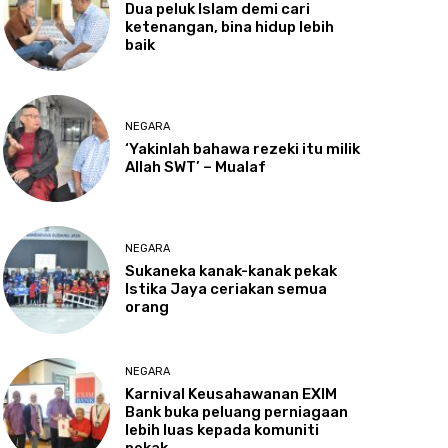
Dua
peluk Islam demi cari
ketenangan, bina hidup lebih
baik
NEGARA
‘Yakinlah
bahawa rezeki itu milik
Allah SWT’ – Mualaf
NEGARA
Sukaneka
kanak-kanak pekak
Istika Jaya ceriakan semua
orang
NEGARA
Karnival
Keusahawanan EXIM
Bank buka peluang perniagaan
lebih luas kepada komuniti
pekak