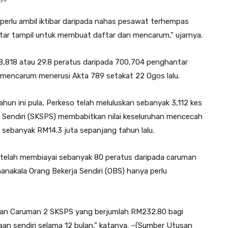
 perlu ambil iktibar daripada nahas pesawat terhempas
ftar tampil untuk membuat daftar dan mencarum,” ujarnya.
8,818 atau 29.8 peratus daripada 700,704 penghantar
encarum menerusi Akta 789 setakat 22 Ogos lalu.
hun ini pula, Perkeso telah meluluskan sebanyak 3,112 kes
 Sendiri (SKSPS) membabitkan nilai keseluruhan mencecah
 sebanyak RM14.3 juta sepanjang tahun lalu.
telah membiayai sebanyak 80 peratus daripada caruman
nakala Orang Bekerja Sendiri (OBS) hanya perlu
lan Caruman 2 SKSPS yang berjumlah RM232.80 bagi
an sendiri selama 12 bulan,” katanya. –(Sumber Utusan