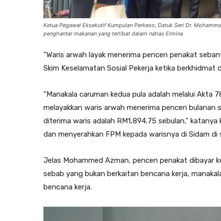
Ketua Pegawai Eksekutif Kumpulan Perkeso, Datuk Seri Dr. Moha
penghantar makanan yang terlibat dalam nahas Elmina
“Waris arwah layak menerima pencen penakat seba
Skim Keselamatan Sosial Pekerja ketika berkhidmat d
“Manakala caruman kedua pula adalah melalui Akta 78
melayakkan waris arwah menerima pencen bulanan se
diterima waris adalah RM1,894.75 sebulan,” katanya
dan menyerahkan FPM kepada warisnya di Sidam di sini
Jelas Mohammed Azman, pencen penakat dibayar kep
sebab yang bukan berkaitan bencana kerja, manakal
bencana kerja.