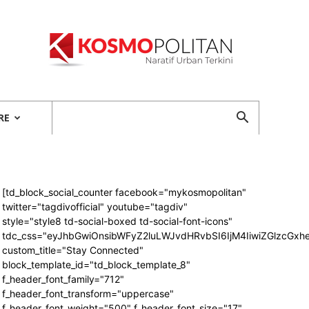
Kosmopolitan
RE
[td_block_social_counter facebook="mykosmopolitan"
twitter="tagdivofficial" youtube="tagdiv"
style="style8 td-social-boxed td-social-font-icons"
tdc_css="eyJhbGwiOnsibWFyZ2luLWJvdHRvbSI6IjM4IiwiZGlzcG
custom_title="Stay Connected"
block_template_id="td_block_template_8"
f_header_font_family="712"
f_header_font_transform="uppercase"
f_header_font_weight="500" f_header_font_size="17"