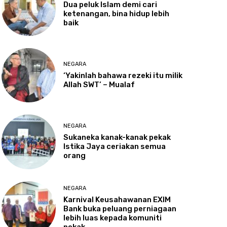
Dua
peluk Islam demi cari
ketenangan, bina hidup lebih
baik
NEGARA
‘Yakinlah
bahawa rezeki itu milik
Allah SWT’ – Mualaf
NEGARA
Sukaneka
kanak-kanak pekak
Istika Jaya ceriakan semua
orang
NEGARA
Karnival
Keusahawanan EXIM
Bank buka peluang perniagaan
lebih luas kepada komuniti
pekak