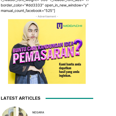
border_color="#dd3333" open_in_new_window="y"
manual_count_facebook="525"]
- Advertisement -
LATEST ARTICLES
NEGARA