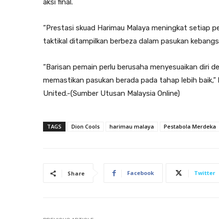
aksi final.
“Prestasi skuad Harimau Malaya meningkat setiap p
taktikal ditampilkan berbeza dalam pasukan kebang
“Barisan pemain perlu berusaha menyesuaikan diri 
memastikan pasukan berada pada tahap lebih baik,” k
United.-(Sumber Utusan Malaysia Online)
TAGS
Dion Cools
harimau malaya
Pestabola Merdeka
Facebook
Twitter
Share