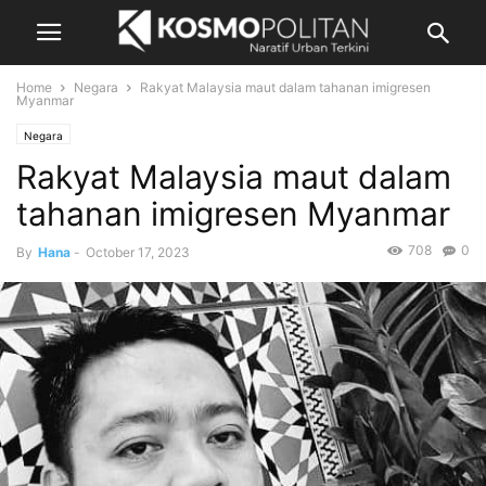
Home
Negara
Rakyat Malaysia maut dalam tahanan imigresen
Myanmar
Negara
Rakyat Malaysia maut dalam
tahanan imigresen Myanmar
708
0
By
Hana
-
October 17, 2023