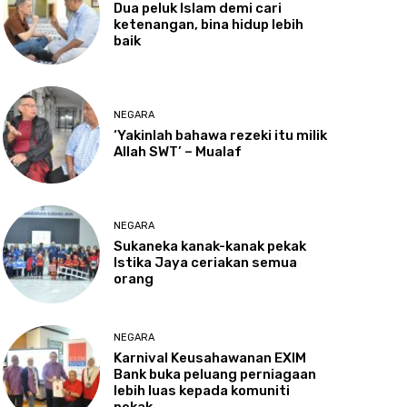
Dua
peluk Islam demi cari
ketenangan, bina hidup lebih
baik
NEGARA
‘Yakinlah
bahawa rezeki itu milik
Allah SWT’ – Mualaf
NEGARA
Sukaneka
kanak-kanak pekak
Istika Jaya ceriakan semua
orang
NEGARA
Karnival
Keusahawanan EXIM
Bank buka peluang perniagaan
lebih luas kepada komuniti
pekak