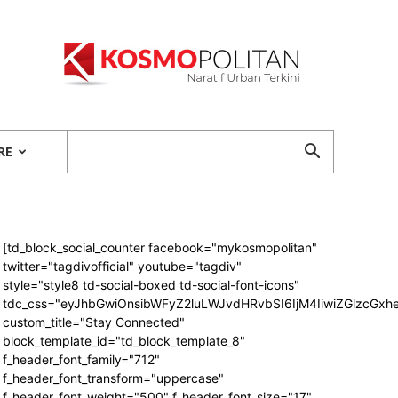
Kosmopolitan
RE
[td_block_social_counter facebook="mykosmopolitan"
twitter="tagdivofficial" youtube="tagdiv"
style="style8 td-social-boxed td-social-font-icons"
tdc_css="eyJhbGwiOnsibWFyZ2luLWJvdHRvbSI6IjM4IiwiZGlzcG
custom_title="Stay Connected"
block_template_id="td_block_template_8"
f_header_font_family="712"
f_header_font_transform="uppercase"
f_header_font_weight="500" f_header_font_size="17"