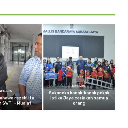
NEGARA
NEGARA
Sukaneka
kanak-kanak pekak
ahawa rezeki itu
Istika Jaya ceriakan semua
ah SWT’ – Mualaf
orang