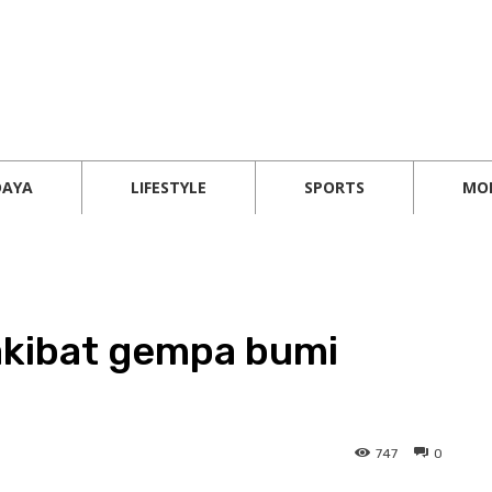
DAYA
LIFESTYLE
SPORTS
MO
akibat gempa bumi
747
0