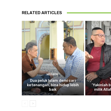
RELATED ARTICLES
NEGARA
Dua
peluk Islam demi cari
ketenangan, bina hidup lebih
‘Yakinlah
b
baik
milik All