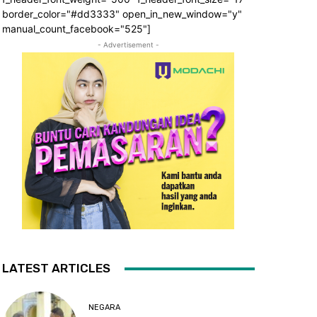
border_color="#dd3333" open_in_new_window="y"
manual_count_facebook="525"]
- Advertisement -
LATEST ARTICLES
NEGARA