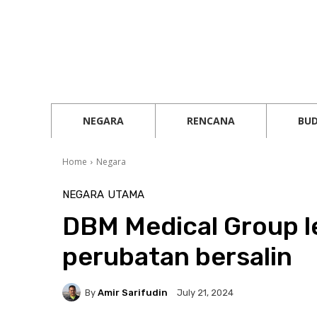
NEGARA
RENCANA
BU
Home
Negara
NEGARA
UTAMA
DBM Medical Group l
perubatan bersalin
By
Amir Sarifudin
July 21, 2024