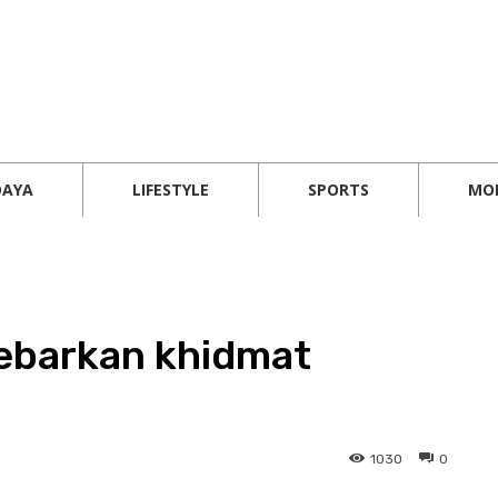
DAYA
LIFESTYLE
SPORTS
MO
ebarkan khidmat
1030
0