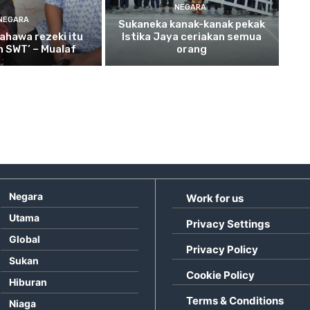
NEGARA
NEGARA
Sukaneka
kanak-kanak pekak
ahawa rezeki itu
Istika Jaya ceriakan semua
ah SWT’ – Mualaf
orang
Negara
Work for us
Utama
Privacy Settings
Global
Privacy Policy
Sukan
Cookie Policy
Hiburan
Terms & Conditions
Niaga