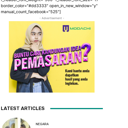
border_color="#dd3333" open_in_new_window="y"
manual_count_facebook="525"]
- Advertisement -
LATEST ARTICLES
NEGARA