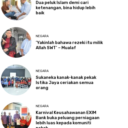
Dua
peluk Islam demi cari
ketenangan, bina hidup lebih
baik
NEGARA
‘Yakinlah
bahawa rezeki itu milik
Allah SWT’ – Mualaf
NEGARA
Sukaneka
kanak-kanak pekak
Istika Jaya ceriakan semua
orang
NEGARA
Karnival
Keusahawanan EXIM
Bank buka peluang perniagaan
lebih luas kepada komuniti
pekak