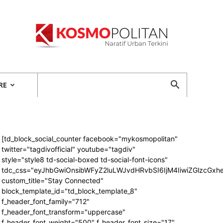
Kosmopolitan
RE
[td_block_social_counter facebook="mykosmopolitan"
twitter="tagdivofficial" youtube="tagdiv"
style="style8 td-social-boxed td-social-font-icons"
tdc_css="eyJhbGwiOnsibWFyZ2luLWJvdHRvbSI6IjM4IiwiZGlzcG
custom_title="Stay Connected"
block_template_id="td_block_template_8"
f_header_font_family="712"
f_header_font_transform="uppercase"
f_header_font_weight="500" f_header_font_size="17"