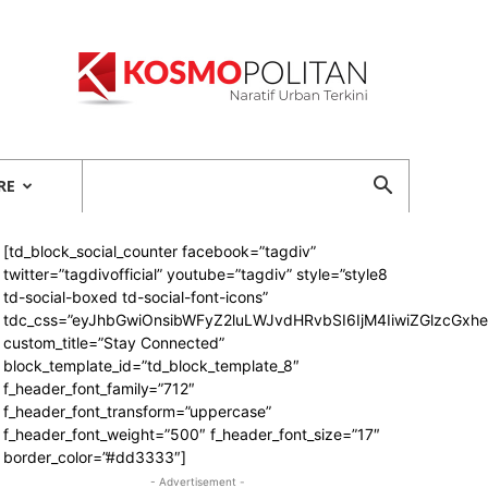
Kosmopolitan
RE
[td_block_social_counter facebook=”tagdiv”
twitter=”tagdivofficial” youtube=”tagdiv” style=”style8
td-social-boxed td-social-font-icons”
tdc_css=”eyJhbGwiOnsibWFyZ2luLWJvdHRvbSI6IjM4IiwiZGlzcGx
custom_title=”Stay Connected”
block_template_id=”td_block_template_8″
f_header_font_family=”712″
f_header_font_transform=”uppercase”
f_header_font_weight=”500″ f_header_font_size=”17″
border_color=”#dd3333″]
- Advertisement -