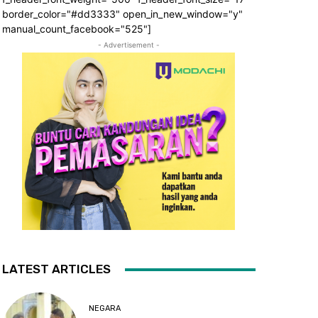
border_color="#dd3333" open_in_new_window="y"
manual_count_facebook="525"]
- Advertisement -
LATEST ARTICLES
NEGARA