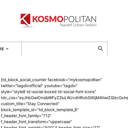
Kosmopolitan
RE
[td_block_social_counter facebook="mykosmopolitan"
twitter="tagdivofficial" youtube="tagdiv"
style="style8 td-social-boxed td-social-font-icons"
tdc_css="eyJhbGwiOnsibWFyZ2luLWJvdHRvbSI6IjM4IiwiZGlzcG
custom_title="Stay Connected"
block_template_id="td_block_template_8"
f_header_font_family="712"
f_header_font_transform="uppercase"
f_header_font_weight="500" f_header_font_size="17"