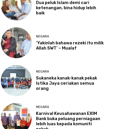
Dua
peluk Islam demi cari
ketenangan, bina hidup lebih
baik
NEGARA
‘Yakinlah
bahawa rezeki itu milik
Allah SWT’ – Mualaf
NEGARA
Sukaneka
kanak-kanak pekak
Istika Jaya ceriakan semua
orang
NEGARA
Karnival
Keusahawanan EXIM
Bank buka peluang perniagaan
lebih luas kepada komuniti
pekak