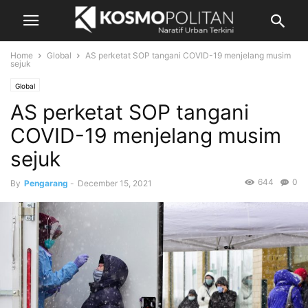
Home
Global
AS perketat SOP tangani COVID-19 menjelang musim
sejuk
Global
AS perketat SOP tangani
COVID-19 menjelang musim
sejuk
644
0
By
Pengarang
-
December 15, 2021