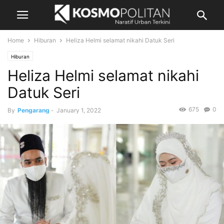
Home
Hiburan
Heliza Helmi selamat nikahi Datuk Seri
Hiburan
Heliza Helmi selamat nikahi
Datuk Seri
675
0
By
Pengarang
-
January 1, 2022