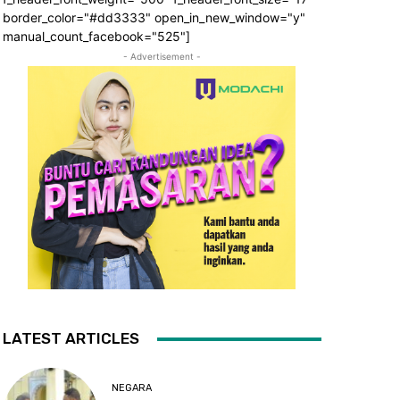
border_color="#dd3333" open_in_new_window="y"
manual_count_facebook="525"]
- Advertisement -
LATEST ARTICLES
NEGARA