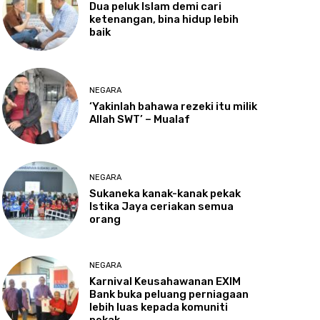
Dua
peluk Islam demi cari
ketenangan, bina hidup lebih
baik
NEGARA
‘Yakinlah
bahawa rezeki itu milik
Allah SWT’ – Mualaf
NEGARA
Sukaneka
kanak-kanak pekak
Istika Jaya ceriakan semua
orang
NEGARA
Karnival
Keusahawanan EXIM
Bank buka peluang perniagaan
lebih luas kepada komuniti
pekak