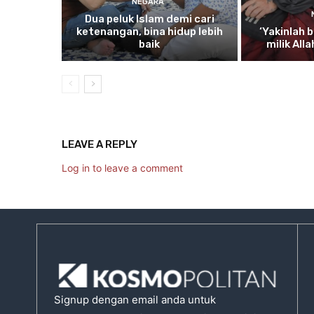
NEGARA
Dua
peluk Islam demi cari
ketenangan, bina hidup lebih
‘Yakinlah
b
baik
milik All
LEAVE A REPLY
Log in to leave a comment
Signup dengan email anda untuk