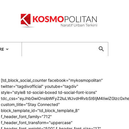
Kosmopolitan
RE
[td_block_social_counter facebook="mykosmopolitan"
twitter="tagdivofficial" youtube="tagdiv"
style="style8 td-social-boxed td-social-font-icons"
tdc_css="eyJhbGwiOnsibWFyZ2luLWJvdHRvbSI6IjM4IiwiZGlzcG
custom_title="Stay Connected"
block_template_id="td_block_template_8"
f_header_font_family="712"
f_header_font_transform="uppercase"
f_header_font_weight="500" f_header_font_size="17"