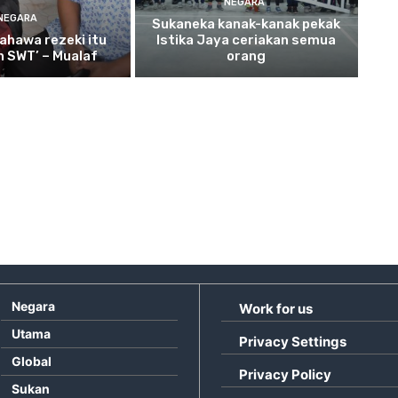
NEGARA
NEGARA
Sukaneka
kanak-kanak pekak
ahawa rezeki itu
Istika Jaya ceriakan semua
ah SWT’ – Mualaf
orang
Negara
Work for us
Utama
Privacy Settings
Global
Privacy Policy
Sukan