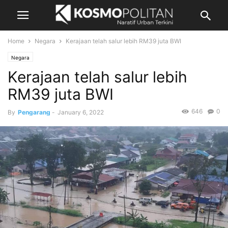
Home
Negara
Kerajaan telah salur lebih RM39 juta BWI
Negara
Kerajaan telah salur lebih
RM39 juta BWI
646
0
By
Pengarang
-
January 6, 2022