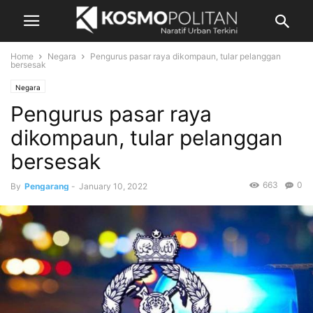
Home
Negara
Pengurus pasar raya dikompaun, tular pelanggan
bersesak
Negara
Pengurus pasar raya
dikompaun, tular pelanggan
bersesak
663
0
By
Pengarang
-
January 10, 2022