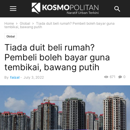
Home
Global
Tiada duit beli rumah? Pembeli boleh bayar guna
tembikai, bawang putih
Global
Tiada duit beli rumah?
Pembeli boleh bayar guna
tembikai, bawang putih
671
0
By
faizal
-
July 3, 2022