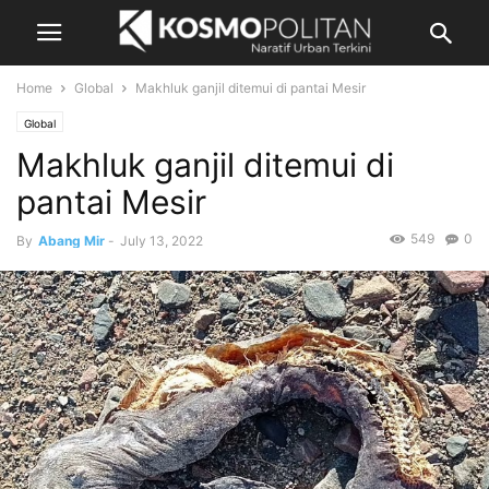
Home
Global
Makhluk ganjil ditemui di pantai Mesir
Global
Makhluk ganjil ditemui di
pantai Mesir
549
0
By
Abang Mir
-
July 13, 2022