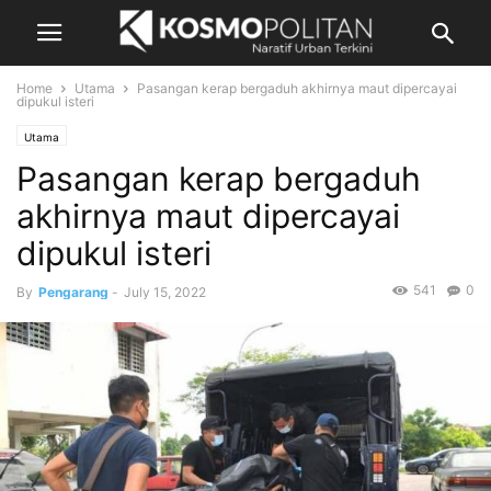
Home
Utama
Pasangan kerap bergaduh akhirnya maut dipercayai
dipukul isteri
Utama
Pasangan kerap bergaduh
akhirnya maut dipercayai
dipukul isteri
541
0
By
Pengarang
-
July 15, 2022