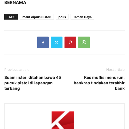
BERNAMA
TAGS
maut dipukul isteri
polis
Taman Daya
Previous article
Next article
Suami isteri ditahan bawa 45
Kes muflis menurun,
pucuk pistol di lapangan
bankrap tindakan terakhir
terbang
bank