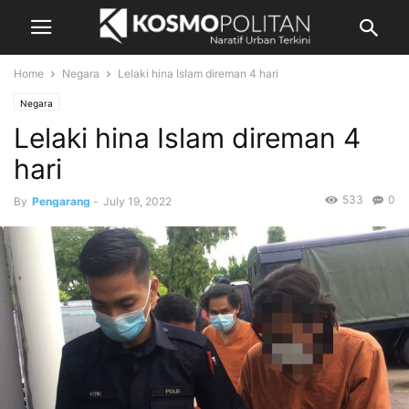
Home
Negara
Lelaki hina Islam direman 4 hari
Negara
Lelaki hina Islam direman 4
hari
533
0
By
Pengarang
-
July 19, 2022