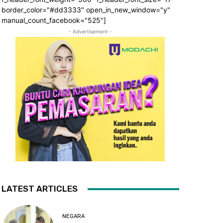
border_color="#dd3333" open_in_new_window="y"
manual_count_facebook="525"]
- Advertisement -
LATEST ARTICLES
NEGARA