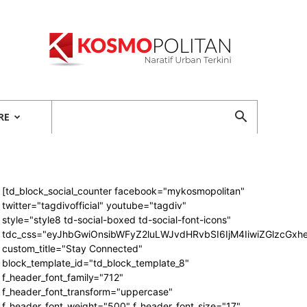
Kosmopolitan
RE
[td_block_social_counter facebook="mykosmopolitan"
twitter="tagdivofficial" youtube="tagdiv"
style="style8 td-social-boxed td-social-font-icons"
tdc_css="eyJhbGwiOnsibWFyZ2luLWJvdHRvbSI6IjM4IiwiZGlzcG
custom_title="Stay Connected"
block_template_id="td_block_template_8"
f_header_font_family="712"
f_header_font_transform="uppercase"
f_header_font_weight="500" f_header_font_size="17"