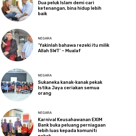
Dua
peluk Islam demi cari
ketenangan, bina hidup lebih
baik
NEGARA
‘Yakinlah
bahawa rezeki itu milik
Allah SWT’ – Mualaf
NEGARA
Sukaneka
kanak-kanak pekak
Istika Jaya ceriakan semua
orang
NEGARA
Karnival
Keusahawanan EXIM
Bank buka peluang perniagaan
lebih luas kepada komuniti
pekak