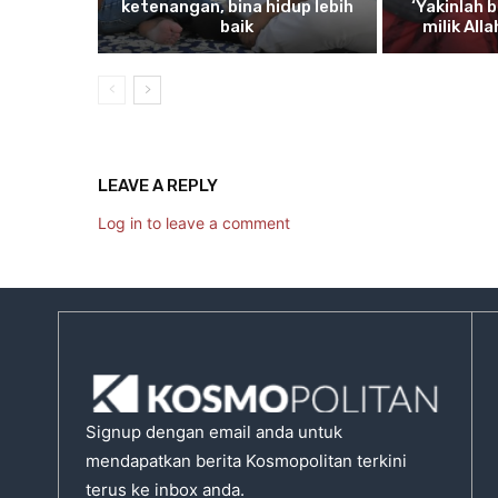
ketenangan, bina hidup lebih
‘Yakinlah
b
baik
milik All
LEAVE A REPLY
Log in to leave a comment
Signup dengan email anda untuk
mendapatkan berita Kosmopolitan terkini
terus ke inbox anda.