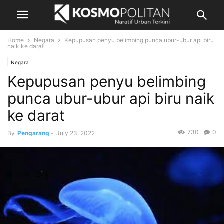
Home
Negara
Kepupusan penyu belimbing punca ubur-ubur api biru
naik ke darat
Negara
Kepupusan penyu belimbing
punca ubur-ubur api biru naik
ke darat
730
0
By
Pengarang
-
July 23, 2022