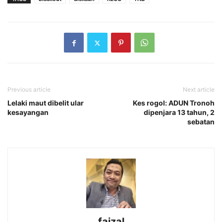
Previous article
Next article
Lelaki maut dibelit ular
Kes rogol: ADUN Tronoh
kesayangan
dipenjara 13 tahun, 2
sebatan
faizal