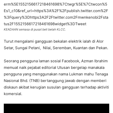
erm%5E1552156617218461698%7Ctwgr%5E%7Ctwcon%5
Es1_c10&ref_url=https%3A%2F%2Fpublish.twitter.com%2F
%3Fquery%3Dhttps3A2F2Ftwitter.com2Fmwnkenobi2Fsta
tus2F1552156617218461698widget%3DTweet
KEADAAN semasa di pusat beli belah KLCC.
Turut mengalami gangguan bekalan elektrik ialah di Alor
Setar, Sungai Petani, Nilai, Seremban, Kuantan dan Pekan.
Seorang pengguna laman sosial Facebook, Azman Ibrahim
memuat naik pejabat editorial Utusan bergelap manakala
pengguna yang menggunakan nama Lukman mahu Tenaga
Nasional Bhd. (TNB) bertanggung jawab dengan memberi
diskaun akibat kerugian susulan gangguan terhadap aktiviti
komersial.