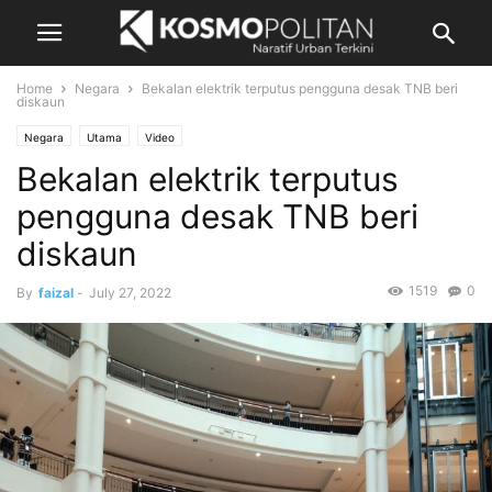
Home
Negara
Bekalan elektrik terputus pengguna desak TNB beri
diskaun
Negara
Utama
Video
Bekalan elektrik terputus
pengguna desak TNB beri
diskaun
1519
0
By
faizal
-
July 27, 2022