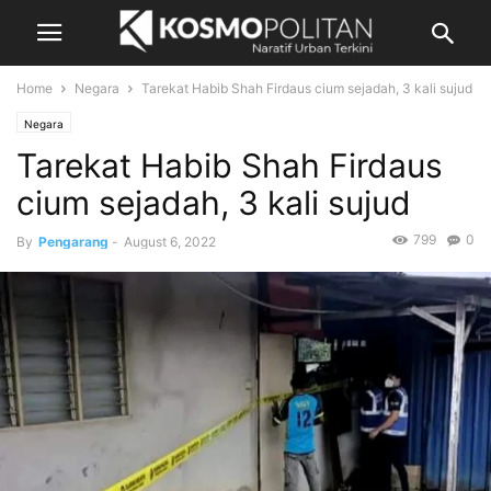
Home
Negara
Tarekat Habib Shah Firdaus cium sejadah, 3 kali sujud
Negara
Tarekat Habib Shah Firdaus
cium sejadah, 3 kali sujud
799
0
By
Pengarang
-
August 6, 2022