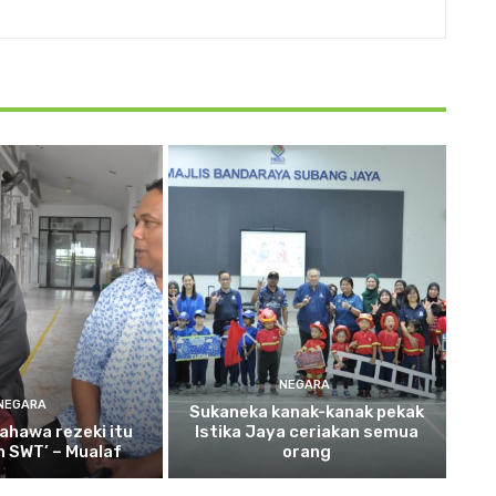
NEGARA
NEGARA
Sukaneka
kanak-kanak pekak
ahawa rezeki itu
Istika Jaya ceriakan semua
ah SWT’ – Mualaf
orang