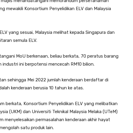
ada majlis menandatangani memorandum persefahaman
ang mewakili Konsortium Penyelidikan ELV dan Malaysia
ELV yang sesuai, Malaysia melihat kepada Singapura dan
taran semula ELV.
angani MoU berkenaan, beliau berkata, 70 peratus barang
an industri ini berpotensi mencecah RM10 bilion.
an sehingga Mei 2022 jumlah kenderaan berdaftar di
dalah kenderaan berusia 10 tahun ke atas.
am berkata, Konsortium Penyelidikan ELV yang melibatkan
aysia (UKM) dan Universiti Teknikal Malaysia Melaka (UTeM)
am menyelesaikan permasalahan kenderaan akhir hayat
engolah satu produk lain.