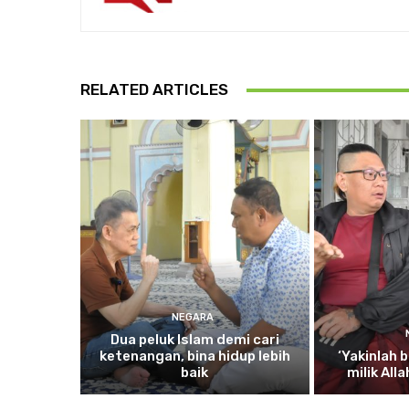
RELATED ARTICLES
NEGARA
Dua
peluk Islam demi cari
ketenangan, bina hidup lebih
‘Yakinlah
b
baik
milik All