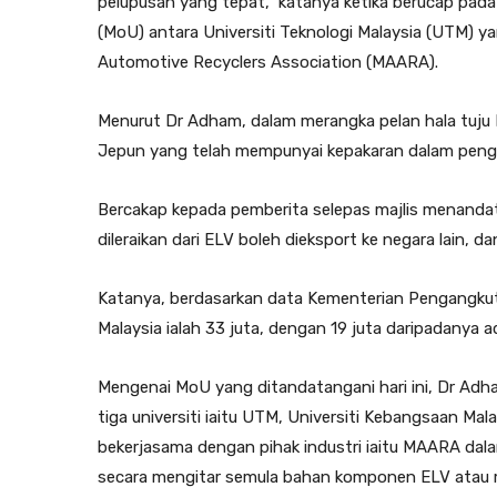
pelupusan yang tepat,” katanya ketika berucap p
(MoU) antara Universiti Teknologi Malaysia (UTM) y
Automotive Recyclers Association (MAARA).
Menurut Dr Adham, dalam merangka pelan hala tuju 
Jepun yang telah mempunyai kepakaran dalam pengi
Bercakap kepada pemberita selepas majlis menandat
dileraikan dari ELV boleh dieksport ke negara lain, d
Katanya, berdasarkan data Kementerian Pengangkut
Malaysia ialah 33 juta, dengan 19 juta daripadanya a
Mengenai MoU yang ditandatangani hari ini, Dr Adh
tiga universiti iaitu UTM, Universiti Kebangsaan Mal
bekerjasama dengan pihak industri iaitu MAARA dal
secara mengitar semula bahan komponen ELV atau m