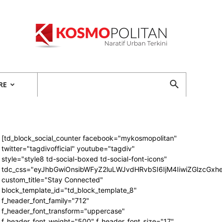
Kosmopolitan
RE
[td_block_social_counter facebook="mykosmopolitan"
twitter="tagdivofficial" youtube="tagdiv"
style="style8 td-social-boxed td-social-font-icons"
tdc_css="eyJhbGwiOnsibWFyZ2luLWJvdHRvbSI6IjM4IiwiZGlzcG
custom_title="Stay Connected"
block_template_id="td_block_template_8"
f_header_font_family="712"
f_header_font_transform="uppercase"
f_header_font_weight="500" f_header_font_size="17"