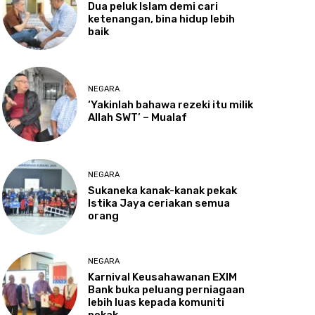
Dua
peluk Islam demi cari
ketenangan, bina hidup lebih
baik
NEGARA
‘Yakinlah
bahawa rezeki itu milik
Allah SWT’ – Mualaf
NEGARA
Sukaneka
kanak-kanak pekak
Istika Jaya ceriakan semua
orang
NEGARA
Karnival
Keusahawanan EXIM
Bank buka peluang perniagaan
lebih luas kepada komuniti
pekak