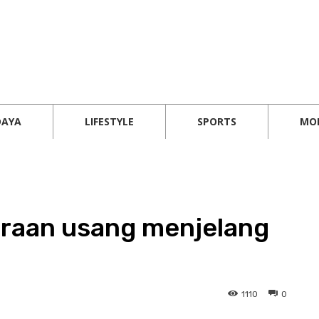
DAYA
LIFESTYLE
SPORTS
MO
eraan usang menjelang
1110
0