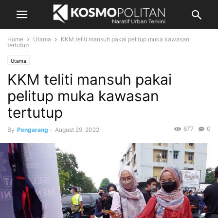
Home
Utama
KKM teliti mansuh pakai pelitup muka kawasan
tertutup
Utama
KKM teliti mansuh pakai
pelitup muka kawasan
tertutup
677
0
By
Pengarang
-
August 29, 2022