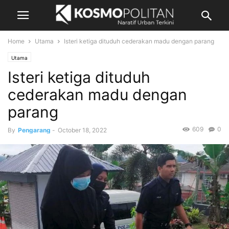
Home
Utama
Isteri ketiga dituduh cederakan madu dengan parang
Utama
Isteri ketiga dituduh
cederakan madu dengan
parang
609
0
By
Pengarang
-
October 18, 2022