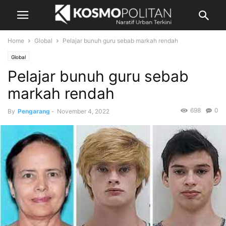
Home
Global
Pelajar bunuh guru sebab markah rendah
Global
Pelajar bunuh guru sebab
markah rendah
698
0
By
Pengarang
-
November 4, 2022