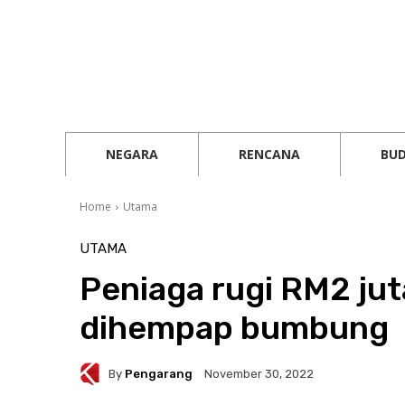
NEGARA
RENCANA
BU
Home
Utama
UTAMA
Peniaga rugi RM2 jut
dihempap bumbung
By
Pengarang
November 30, 2022