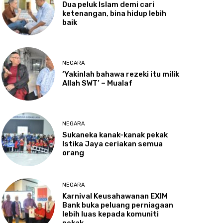
Dua
peluk Islam demi cari
ketenangan, bina hidup lebih
baik
NEGARA
‘Yakinlah
bahawa rezeki itu milik
Allah SWT’ – Mualaf
NEGARA
Sukaneka
kanak-kanak pekak
Istika Jaya ceriakan semua
orang
NEGARA
Karnival
Keusahawanan EXIM
Bank buka peluang perniagaan
lebih luas kepada komuniti
pekak