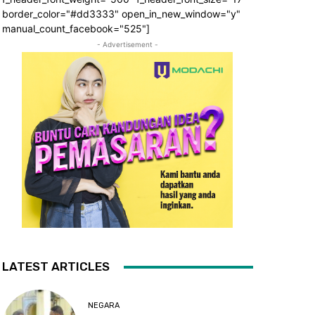
border_color="#dd3333" open_in_new_window="y"
manual_count_facebook="525"]
- Advertisement -
LATEST ARTICLES
NEGARA