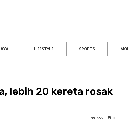
DAYA
LIFESTYLE
SPORTS
MO
a, lebih 20 kereta rosak
592
0