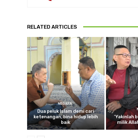
RELATED ARTICLES
NEGARA
Dua
peluk Islam demi cari
ketenangan, bina hidup lebih
‘Yakinlah
b
baik
milik All