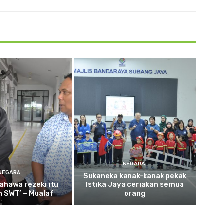
NEGARA
NEGARA
Sukaneka
kanak-kanak pekak
ahawa rezeki itu
Istika Jaya ceriakan semua
ah SWT’ – Mualaf
orang