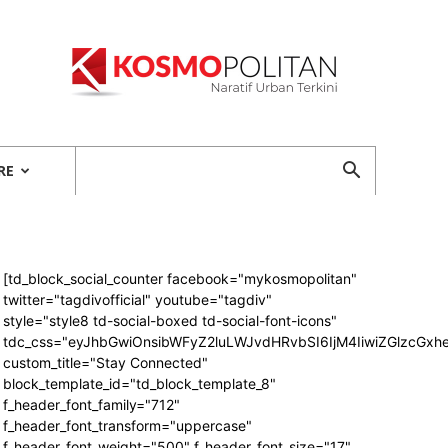
Kosmopolitan
RE
[td_block_social_counter facebook="mykosmopolitan"
twitter="tagdivofficial" youtube="tagdiv"
style="style8 td-social-boxed td-social-font-icons"
tdc_css="eyJhbGwiOnsibWFyZ2luLWJvdHRvbSI6IjM4IiwiZGlzcG
custom_title="Stay Connected"
block_template_id="td_block_template_8"
f_header_font_family="712"
f_header_font_transform="uppercase"
f_header_font_weight="500" f_header_font_size="17"