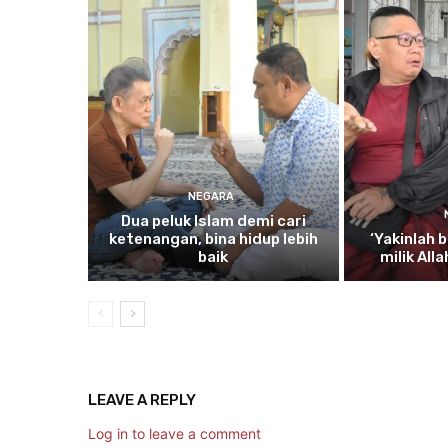
NEGARA
Dua
peluk Islam demi cari
ketenangan, bina hidup lebih
‘Yakinlah
b
baik
milik All
LEAVE A REPLY
Log in to leave a comment