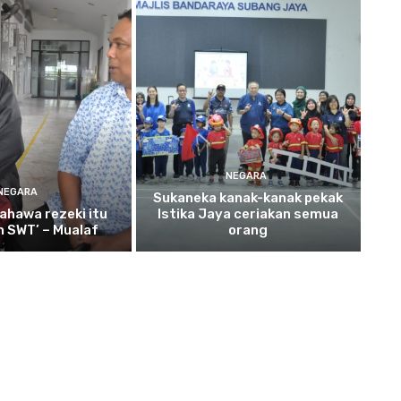
NEGARA
NEGARA
Sukaneka
kanak-kanak pekak
ahawa rezeki itu
Istika Jaya ceriakan semua
ah SWT’ – Mualaf
orang