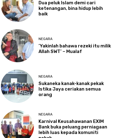
Dua
peluk Islam demi cari
ketenangan, bina hidup lebih
baik
NEGARA
‘Yakinlah
bahawa rezeki itu milik
Allah SWT’ – Mualaf
NEGARA
Sukaneka
kanak-kanak pekak
Istika Jaya ceriakan semua
orang
NEGARA
Karnival
Keusahawanan EXIM
Bank buka peluang perniagaan
lebih luas kepada komuniti
pekak