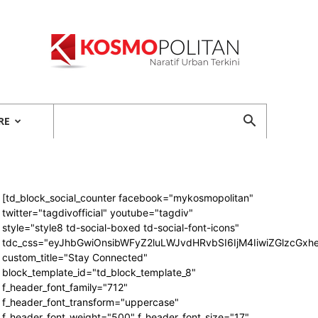
Kosmopolitan
RE
[td_block_social_counter facebook="mykosmopolitan"
twitter="tagdivofficial" youtube="tagdiv"
style="style8 td-social-boxed td-social-font-icons"
tdc_css="eyJhbGwiOnsibWFyZ2luLWJvdHRvbSI6IjM4IiwiZGlzcG
custom_title="Stay Connected"
block_template_id="td_block_template_8"
f_header_font_family="712"
f_header_font_transform="uppercase"
f_header_font_weight="500" f_header_font_size="17"