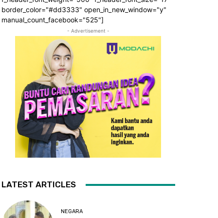
border_color="#dd3333" open_in_new_window="y"
manual_count_facebook="525"]
- Advertisement -
LATEST ARTICLES
NEGARA