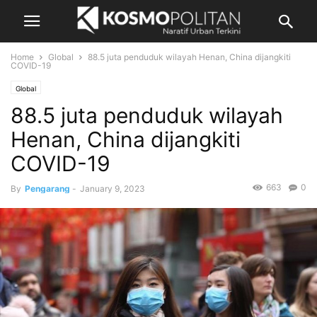
Home
Global
88.5 juta penduduk wilayah Henan, China dijangkiti
COVID-19
Global
88.5 juta penduduk wilayah
Henan, China dijangkiti
COVID-19
663
0
By
Pengarang
-
January 9, 2023