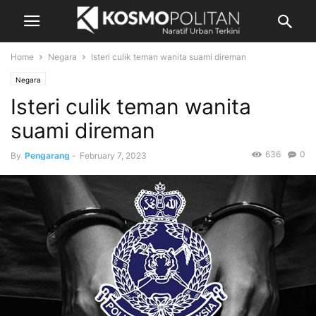
Home
Negara
Isteri culik teman wanita suami direman
Negara
Isteri culik teman wanita
suami direman
636
0
By
Pengarang
-
February 7, 2023