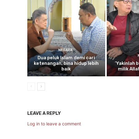
NEGARA
Dua
peluk Islam demi cari
ketenangan, bina hidup lebih
‘Yakinlah
b
baik
milik All
LEAVE A REPLY
Log in to leave a comment