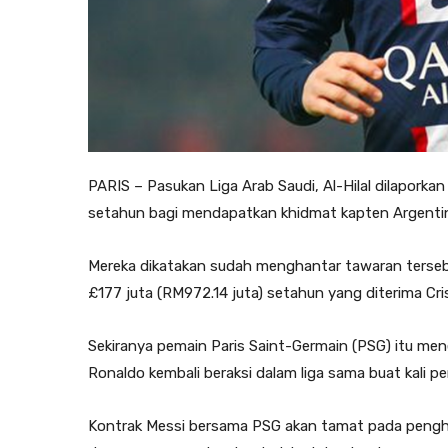
PARIS – Pasukan Liga Arab Saudi, Al-Hilal dilaporka
setahun bagi mendapatkan khidmat kapten Argentin
Mereka dikatakan sudah menghantar tawaran terseb
£177 juta (RM972.14 juta) setahun yang diterima Cri
Sekiranya pe­main Paris Saint-Germain (PSG) itu men
Ro­naldo kembali beraksi da­lam liga sama buat kali pe
Kontrak Messi bersama PSG akan tamat pada pengh