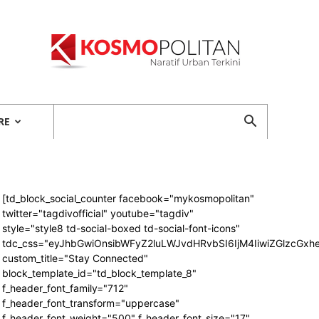
Kosmopolitan
RE
[td_block_social_counter facebook="mykosmopolitan"
twitter="tagdivofficial" youtube="tagdiv"
style="style8 td-social-boxed td-social-font-icons"
tdc_css="eyJhbGwiOnsibWFyZ2luLWJvdHRvbSI6IjM4IiwiZGlzcG
custom_title="Stay Connected"
block_template_id="td_block_template_8"
f_header_font_family="712"
f_header_font_transform="uppercase"
f_header_font_weight="500" f_header_font_size="17"