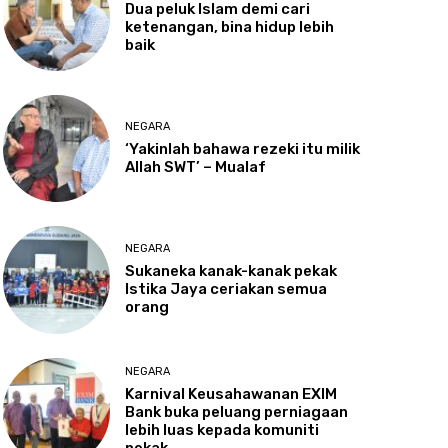
Dua
peluk Islam demi cari
ketenangan, bina hidup lebih
baik
NEGARA
‘Yakinlah
bahawa rezeki itu milik
Allah SWT’ – Mualaf
NEGARA
Sukaneka
kanak-kanak pekak
Istika Jaya ceriakan semua
orang
NEGARA
Karnival
Keusahawanan EXIM
Bank buka peluang perniagaan
lebih luas kepada komuniti
pekak