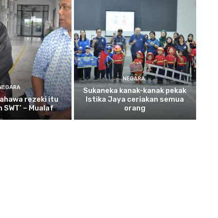
NEGARA
NEGARA
Sukaneka
kanak-kanak pekak
ahawa rezeki itu
Istika Jaya ceriakan semua
ah SWT’ – Mualaf
orang