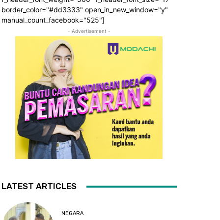
border_color="#dd3333" open_in_new_window="y"
manual_count_facebook="525"]
- Advertisement -
LATEST ARTICLES
NEGARA