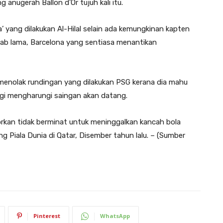
nugerah Ballon d’Or tujuh kali itu.
’ yang dilakukan Al-Hilal selain ada kemungkinan kapten
elab lama, Barcelona yang sentiasa menantikan
i menolak rundingan yang dilakukan PSG kerana dia mahu
bagi mengharungi saingan akan datang.
rkan tidak berminat untuk me­ninggalkan kancah bola
Piala Dunia di Qatar, Di­sember tahun lalu. – (Sumber
Pinterest
WhatsApp