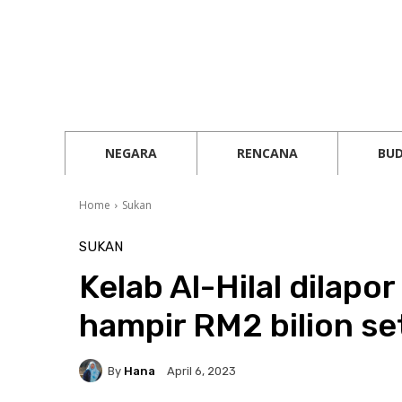
NEGARA
RENCANA
BU
Home
Sukan
SUKAN
Kelab Al-Hilal dilapor
hampir RM2 bilion s
By
Hana
April 6, 2023