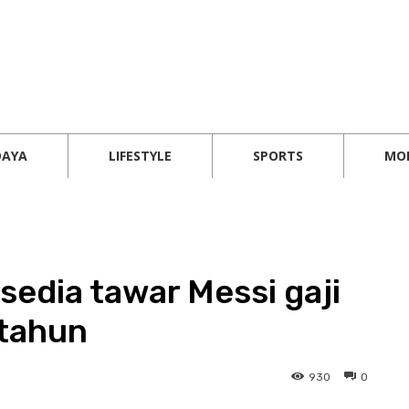
DAYA
LIFESTYLE
SPORTS
MO
 sedia tawar Messi gaji
etahun
930
0