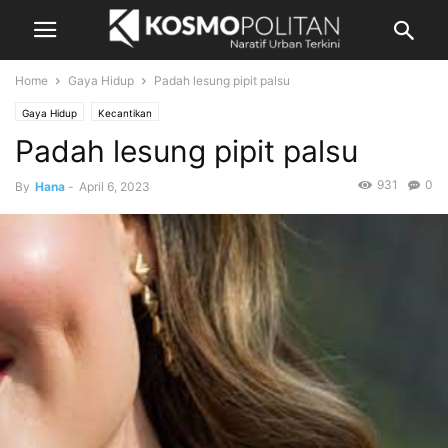
Home
Gaya Hidup
Padah lesung pipit palsu
Gaya Hidup
Kecantikan
Padah lesung pipit palsu
931
0
By
Hana
-
April 6, 2023