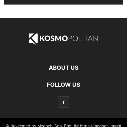
ABOUT US
FOLLOW US
© developed by Modachi Sdn. Bhd. ## https://modachi.my##