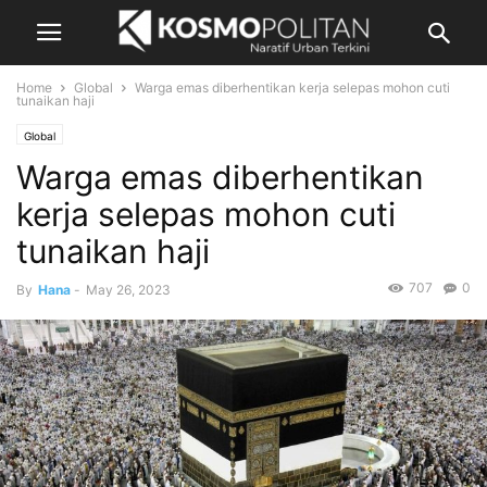
Home
Global
Warga emas diberhentikan kerja selepas mohon cuti
tunaikan haji
Global
Warga emas diberhentikan
kerja selepas mohon cuti
tunaikan haji
707
0
By
Hana
-
May 26, 2023