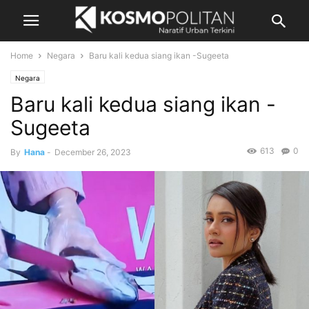
Home
Negara
Baru kali kedua siang ikan -Sugeeta
Negara
Baru kali kedua siang ikan -
Sugeeta
613
0
By
Hana
-
December 26, 2023