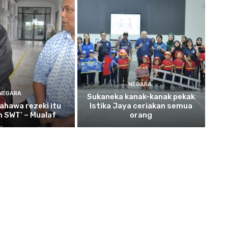
NEGARA
NEGARA
Sukaneka
kanak-kanak pekak
ahawa rezeki itu
Istika Jaya ceriakan semua
ah SWT’ – Mualaf
orang