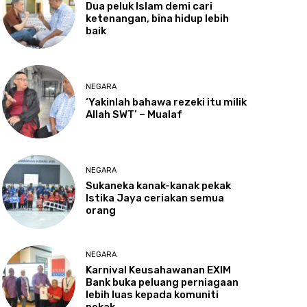
Dua
peluk Islam demi cari
ketenangan, bina hidup lebih
baik
NEGARA
‘Yakinlah
bahawa rezeki itu milik
Allah SWT’ – Mualaf
NEGARA
Sukaneka
kanak-kanak pekak
Istika Jaya ceriakan semua
orang
NEGARA
Karnival
Keusahawanan EXIM
Bank buka peluang perniagaan
lebih luas kepada komuniti
pekak