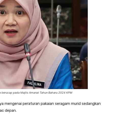
ka berucap pada Majlis Amanat Tahun Baharu 2024 KPM
anya mengenai peraturan pakaian seragam murid sedangkan
Mac depan.