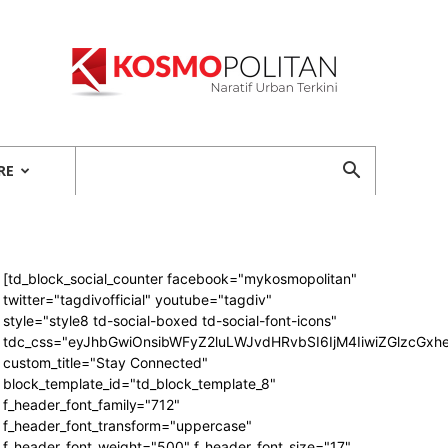
Kosmopolitan
RE
[td_block_social_counter facebook="mykosmopolitan"
twitter="tagdivofficial" youtube="tagdiv"
style="style8 td-social-boxed td-social-font-icons"
tdc_css="eyJhbGwiOnsibWFyZ2luLWJvdHRvbSI6IjM4IiwiZGlzcG
custom_title="Stay Connected"
block_template_id="td_block_template_8"
f_header_font_family="712"
f_header_font_transform="uppercase"
f_header_font_weight="500" f_header_font_size="17"