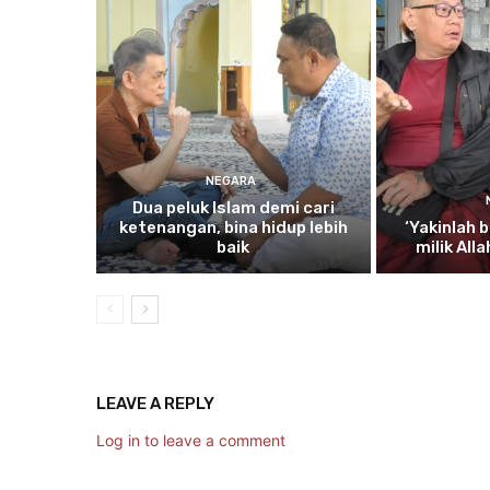
NEGARA
Dua
peluk Islam demi cari
ketenangan, bina hidup lebih
‘Yakinlah
b
baik
milik All
LEAVE A REPLY
Log in to leave a comment