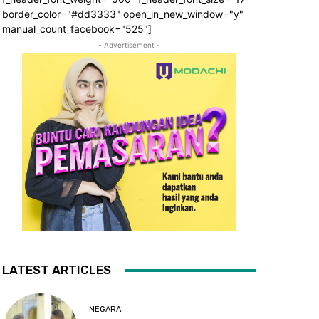
border_color="#dd3333" open_in_new_window="y"
manual_count_facebook="525"]
- Advertisement -
LATEST ARTICLES
NEGARA