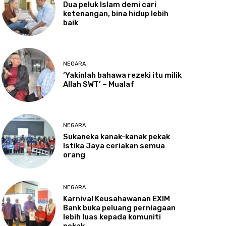
Dua
peluk Islam demi cari
ketenangan, bina hidup lebih
baik
NEGARA
‘Yakinlah
bahawa rezeki itu milik
Allah SWT’ – Mualaf
NEGARA
Sukaneka
kanak-kanak pekak
Istika Jaya ceriakan semua
orang
NEGARA
Karnival
Keusahawanan EXIM
Bank buka peluang perniagaan
lebih luas kepada komuniti
pekak