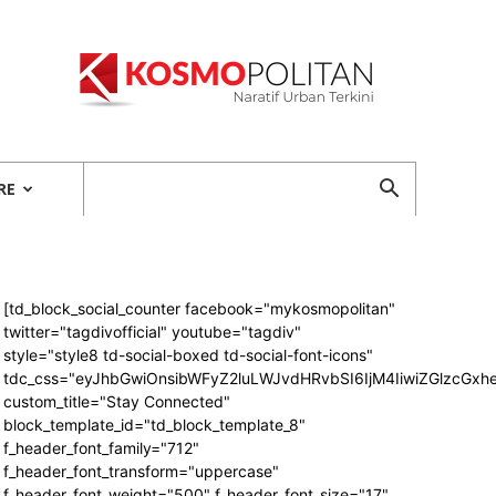
Kosmopolitan
RE
[td_block_social_counter facebook="mykosmopolitan"
twitter="tagdivofficial" youtube="tagdiv"
style="style8 td-social-boxed td-social-font-icons"
tdc_css="eyJhbGwiOnsibWFyZ2luLWJvdHRvbSI6IjM4IiwiZGlzcG
custom_title="Stay Connected"
block_template_id="td_block_template_8"
f_header_font_family="712"
f_header_font_transform="uppercase"
f_header_font_weight="500" f_header_font_size="17"