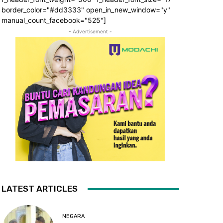
border_color="#dd3333" open_in_new_window="y"
manual_count_facebook="525"]
- Advertisement -
LATEST ARTICLES
NEGARA